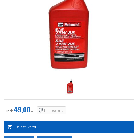
49,00
Hinnagarantii
Hind:
€
Lisa ostukorvi