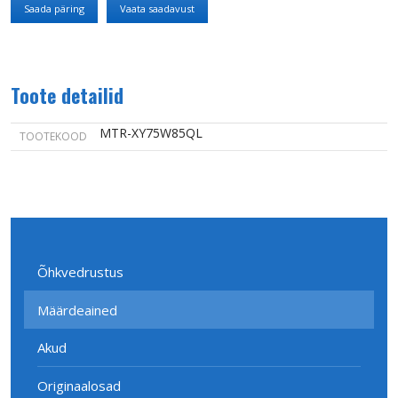
Saada päring
Vaata saadavust
Toote detailid
MTR-XY75W85QL
TOOTEKOOD
Õhkvedrustus
Määrdeained
Akud
Originaalosad