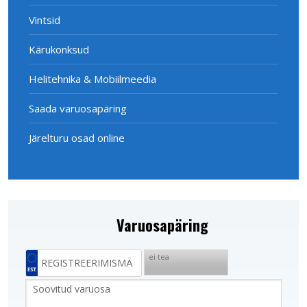
Vintsid
Kärukonksud
Helitehnika & Mobiilmeedia
Saada varuosapäring
Järelturu osad online
Varuosapäring
ei tea