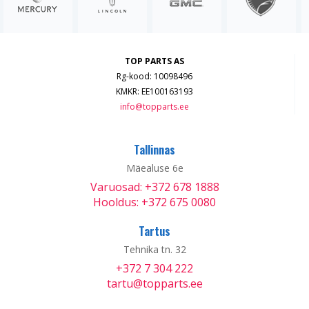
TOP PARTS AS
Rg-kood: 10098496
KMKR: EE100163193
info@topparts.ee
Tallinnas
Mäealuse 6e
Varuosad: +372 678 1888
Hooldus: +372 675 0080
Tartus
Tehnika tn. 32
+372 7 304 222
tartu@topparts.ee