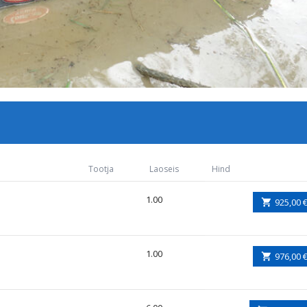
Tootja
Laoseis
Hind
1.00
925,00 
1.00
976,00 