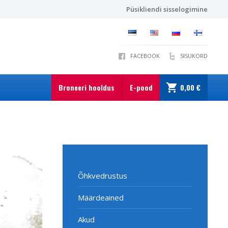
Püsikliendi sisselogimine
FACEBOOK
SISUKORD
Broneeri hooldus
E-pood
0,00 €
Õhkvedrustus
Määrdeained
Akud