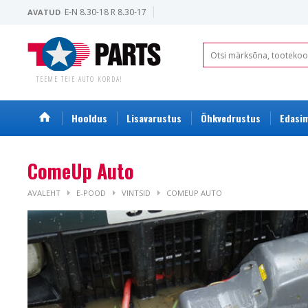
E-N 8.30-18 R 8.30-17
AVATUD
TEEME TEIE AUTO KORDA!
Hooldus
Lisavarustus
Õhkvedrustus
Edasim
ComeUp Auto
AVALEHT
E-POOD
VINTSID
COMEUP AUTO