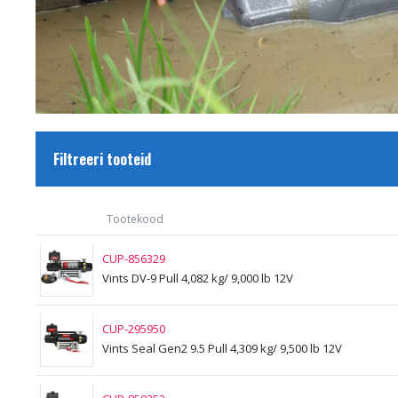
Filtreeri tooteid
Tootekood
CUP-856329
Vints DV-9 Pull 4,082 kg/ 9,000 lb 12V
CUP-295950
Vints Seal Gen2 9.5 Pull 4,309 kg/ 9,500 lb 12V