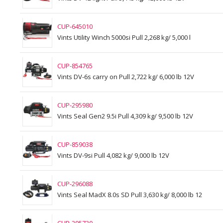
CUP-645010
Vints Utility Winch 5000si Pull 2,268 kg/ 5,000 l
CUP-854765
Vints DV-6s carry on Pull 2,722 kg/ 6,000 lb 12V
CUP-295980
Vints Seal Gen2 9.5i Pull 4,309 kg/ 9,500 lb 12V
CUP-859038
Vints DV-9si Pull 4,082 kg/ 9,000 lb 12V
CUP-296088
Vints Seal MadX 8.0s SD Pull 3,630 kg/ 8,000 lb 12