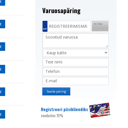
 €
Varuosapäring
 €
ei tea
 €
 €
 €
Registreeri püsikliendiks
 €
soodustus 10%