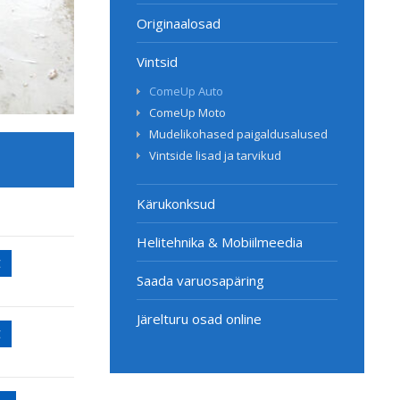
Originaalosad
Vintsid
ComeUp Auto
ComeUp Moto
Mudelikohased paigaldusalused
Vintside lisad ja tarvikud
Kärukonksud
Helitehnika & Mobiilmeedia
€
Saada varuosapäring
Järelturu osad online
€