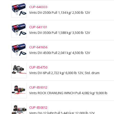
CUP-640333
Vints DV-2500i Pull 1,134 kg/ 2,500 lb 12V
CUP-641101
Vints DV-3500i Pull 1,588 kg/ 3,500 lb 12V
CUP-641656
Vints DV-4500i Pull 2,041 kg/ 4,500 lb 12V
CUP-854750
Vints DV-6Pull 2,722 kg/ 6,000 lb 12V, Std. drum
CUP-859312
Vints ROCK CRAWLING WINCH Pull 4,082 kg/ 9,000 lb
CUP-850012
Vints DV-12 light Pull 5,443 kg/ 12,000 lb 12V