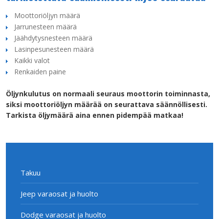
Moottoriöljyn määrä
Jarrunesteen määrä
Jäähdytysnesteen määrä
Lasinpesunesteen määrä
Kaikki valot
Renkaiden paine
Öljynkulutus on normaali seuraus moottorin toiminnasta,
siksi moottoriöljyn määrää on seurattava säännöllisesti.
Tarkista öljymäärä aina ennen pidempää matkaa!
Takuu
Jeep varaosat ja huolto
Dodge varaosat ja huolto