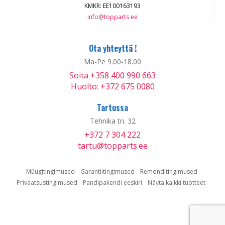
KMKR: EE100163193
info@topparts.ee
Ota yhteyttä !
Ma-Pe 9.00-18.00
Soita +358 400 990 663
Huolto: +372 675 0080
Tartussa
Tehnika tn. 32
+372 7 304 222
tartu@topparts.ee
Müügitingimused
Garantiitingimused
Remonditingimused
Privaatsustingimused
Pandipakendi eeskiri
Näytä kaikki tuotteet