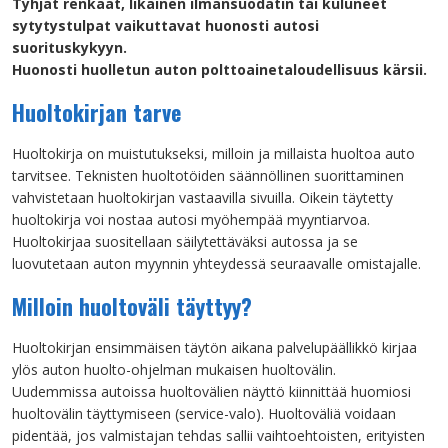
Tyhjät renkaat, likainen ilmansuodatin tai kuluneet
sytytystulpat vaikuttavat huonosti autosi
suorituskykyyn.
Huonosti huolletun auton polttoainetaloudellisuus kärsii.
Huoltokirjan tarve
Huoltokirja on muistutukseksi, milloin ja millaista huoltoa auto
tarvitsee. Teknisten huoltotöiden säännöllinen suorittaminen
vahvistetaan huoltokirjan vastaavilla sivuilla. Oikein täytetty
huoltokirja voi nostaa autosi myöhempää myyntiarvoa.
Huoltokirjaa suositellaan säilytettäväksi autossa ja se
luovutetaan auton myynnin yhteydessä seuraavalle omistajalle.
Milloin huoltoväli täyttyy?
Huoltokirjan ensimmäisen täytön aikana palvelupäällikkö kirjaa
ylös auton huolto-ohjelman mukaisen huoltovälin.
Uudemmissa autoissa huoltovälien näyttö kiinnittää huomiosi
huoltovälin täyttymiseen (service-valo). Huoltoväliä voidaan
pidentää, jos valmistajan tehdas sallii vaihtoehtoisten, erityisten