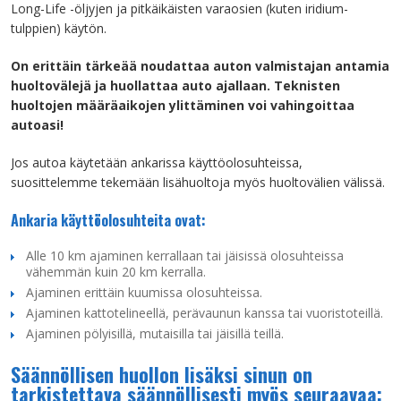
Long-Life -öljyjen ja pitkäikäisten varaosien (kuten iridium-
tulppien) käytön.
On erittäin tärkeää noudattaa auton valmistajan antamia
huoltovälejä ja huollattaa auto ajallaan. Teknisten
huoltojen määräaikojen ylittäminen voi vahingoittaa
autoasi!
Jos autoa käytetään ankarissa käyttöolosuhteissa,
suosittelemme tekemään lisähuoltoja myös huoltovälien välissä.
Ankaria käyttöolosuhteita ovat:
Alle 10 km ajaminen kerrallaan tai jäisissä olosuhteissa
vähemmän kuin 20 km kerralla.
Ajaminen erittäin kuumissa olosuhteissa.
Ajaminen kattotelineellä, perävaunun kanssa tai vuoristoteillä.
Ajaminen pölyisillä, mutaisilla tai jäisillä teillä.
Säännöllisen huollon lisäksi sinun on
tarkistettava säännöllisesti myös seuraavaa: