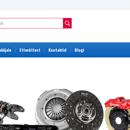
üüjale
Ettevõttest
Kontaktid
Blogi