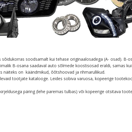
eas sõidukorras soodsamalt kui tehase originaalosadega (A- osad). B-
võimalik B-osana saadaval auto sõlmede koostisosad eraldi, samas kui
aks näiteks on käändmikud, õõtshoovad ja rihmarullikud.
lolevaid tootjate katalooge. Leides sobiva varuosa, kopeerige tootek
 kirjeldusega päring (lehe paremas tulbas) või kopeerige otsitava too