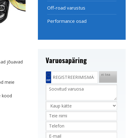
Off-road varustus
Performance osad
Varuosapäring
osad jõuavad
ei tea
ood meie
te kood