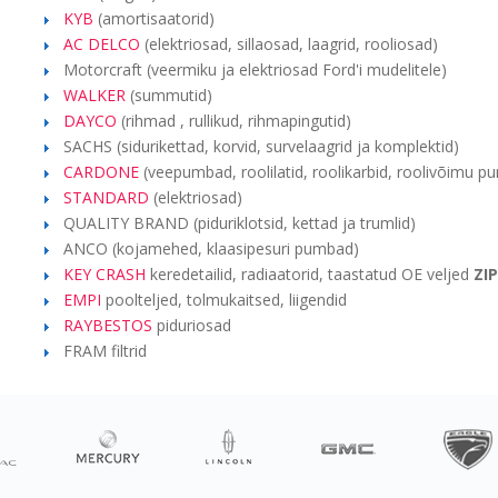
KYB
(amortisaatorid)
AC DELCO
(elektriosad, sillaosad, laagrid, rooliosad)
Motorcraft (veermiku ja elektriosad Ford'i mudelitele)
WALKER
(summutid)
DAYCO
(rihmad , rullikud, rihmapingutid)
SACHS (sidurikettad, korvid, survelaagrid ja komplektid)
CARDONE
(veepumbad, roolilatid, roolikarbid, roolivõimu pum
STANDARD
(elektriosad)
QUALITY BRAND (piduriklotsid, kettad ja trumlid)
ANCO (kojamehed, klaasipesuri pumbad)
KEY CRASH
keredetailid, radiaatorid, taastatud OE veljed
ZIP
EMPI
poolteljed, tolmukaitsed, liigendid
RAYBESTOS
piduriosad
FRAM filtrid