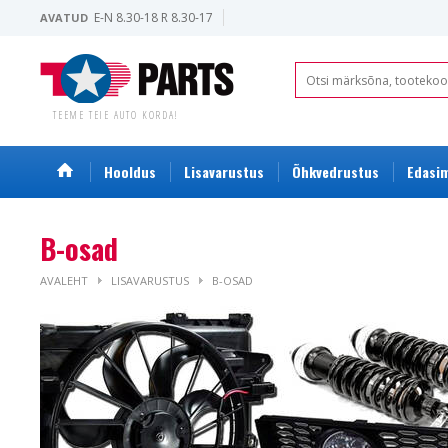
E-N 8.30-18 R 8.30-17
AVATUD
TEEME TEIE AUTO KORDA!
Hooldus
Lisavarustus
Õhkvedrustus
Edasim
B-osad
AVALEHT
LISAVARUSTUS
B-OSAD