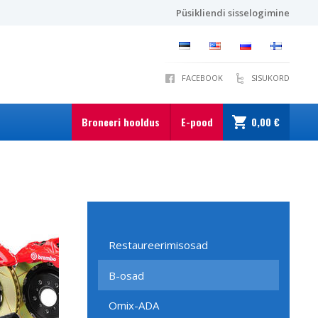
Püsikliendi sisselogimine
FACEBOOK
SISUKORD
Broneeri hooldus
E-pood
0,00 €
Restaureerimisosad
B-osad
Omix-ADA