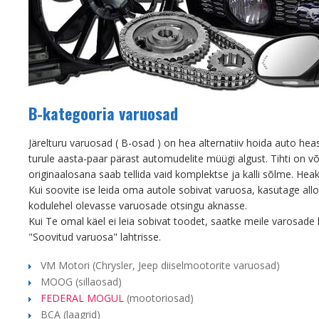
B-kategooria varuosad
Järelturu varuosad ( B-osad ) on hea alternatiiv hoida auto h
turule aasta-paar pärast automudelite müügi algust. Tihti on 
originaalosana saab tellida vaid komplektse ja kalli sõlme. He
Kui soovite ise leida oma autole sobivat varuosa, kasutage al
kodulehel olevasse varuosade otsingu aknasse.
Kui Te omal käel ei leia sobivat toodet, saatke meile varosade
"Soovitud varuosa" lahtrisse.
VM Motori (Chrysler, Jeep diiselmootorite varuosad)
MOOG (sillaosad)
FEDERAL MOGUL
(mootoriosad)
BCA (laagrid)