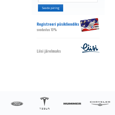
Registreeri püsikliendiks
soodustus 10%
Liisi järelmaks