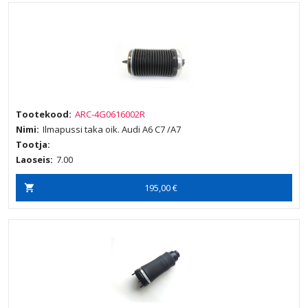
Tootekood:
ARC-4G0616002R
Nimi:
Ilmapussi taka oik. Audi A6 C7 /A7
Tootja:
Laoseis:
7.00
195,00 €