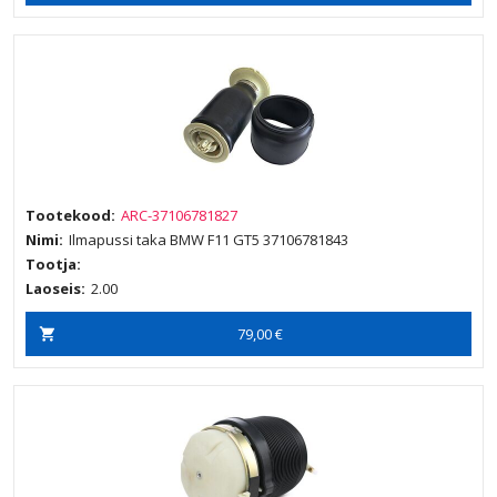
Tootekood:
ARC-37106781827
Nimi:
Ilmapussi taka BMW F11 GT5 37106781843
Tootja:
Laoseis:
2.00
79,00 €