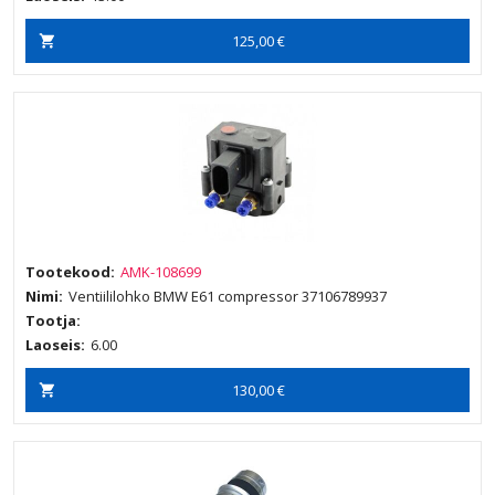
125,00 €
Tootekood:
AMK-108699
Nimi:
Ventiililohko BMW E61 compressor 37106789937
Tootja:
Laoseis:
6.00
130,00 €