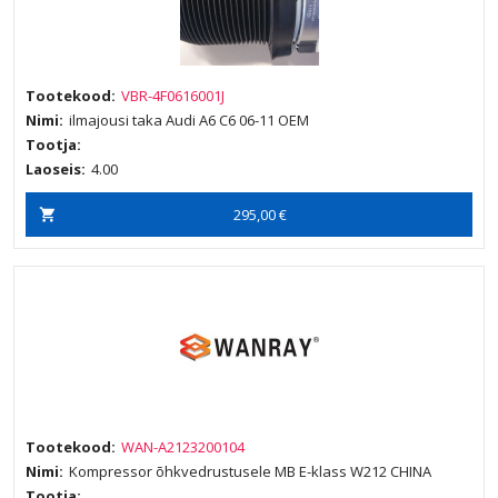
Tootekood:
VBR-4F0616001J
Nimi:
ilmajousi taka Audi A6 C6 06-11 OEM
Tootja:
Laoseis:
4.00
295,00 €
Tootekood:
WAN-A2123200104
Nimi:
Kompressor õhkvedrustusele MB E-klass W212 CHINA
Tootja: