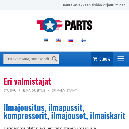
Kanta-asiakkaan sisään kirjautuminen
0,00 €
Eri valmistajat
ETUSIVU
ILMAJOUSITUS
ERI VALMISTAJAT
Ilmajousitus, ilmapussit,
kompressorit, ilmajouset, ilmaiskarit
Tarjoamme tilattavaksi eri valmistajien ilmajousia,