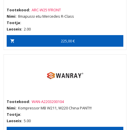
Tootekood:
ARC-W251FRONT
Nimi:
Ilmapussi etu Mercedes R-Class
Tootja:
Laoseis:
2.00
225,00 €
Tootekood:
WAN-A2203200104
Nimi:
Kompressor MB W211, W220 China PANT!!!
Tootja:
Laoseis:
5.00