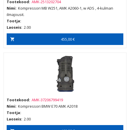
Tootekood:
AMK-2513202704
Nimi:
Kompressori MB W251, AMK A2060-1, w ADS , 4-kulman
ilmajousit.
Tootja:
Laoseis:
2.00
455,00 €
Tootekood:
AMK-37206799419
Nimi:
Kompressori BMW E70 AMK A2018
Tootja:
Laoseis:
2.00