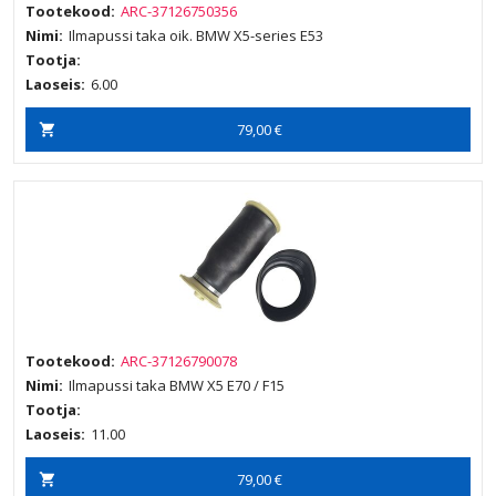
Tootekood:
ARC-37126750356
Nimi:
Ilmapussi taka oik. BMW X5-series E53
Tootja:
Laoseis:
6.00
79,00 €
Tootekood:
ARC-37126790078
Nimi:
Ilmapussi taka BMW X5 E70 / F15
Tootja:
Laoseis:
11.00
79,00 €