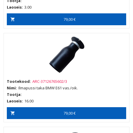
Tootja:
Laoseis:
3.00
79,00 €
Tootekood:
ARC-37126765602/3
Nimi:
Ilmapussi taka BMW E61 vas./oik.
Tootja:
Laoseis:
16.00
79,00 €