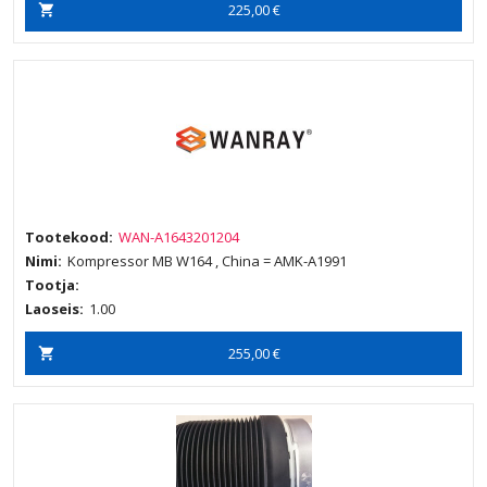
225,00 €
Tootekood:
WAN-A1643201204
Nimi:
Kompressor MB W164 , China = AMK-A1991
Tootja:
Laoseis:
1.00
255,00 €