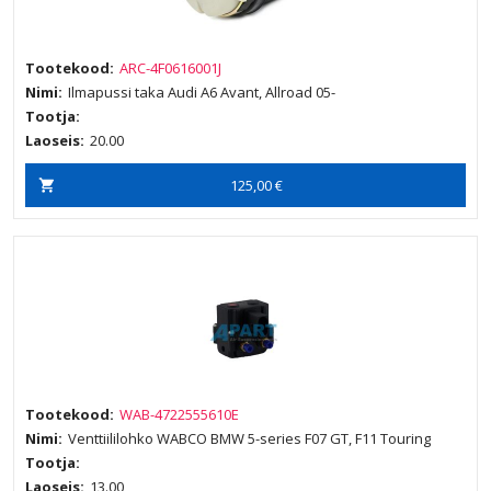
Tootekood:
ARC-4F0616001J
Nimi:
Ilmapussi taka Audi A6 Avant, Allroad 05-
Tootja:
Laoseis:
20.00
125,00 €
Tootekood:
WAB-4722555610E
Nimi:
Venttiililohko WABCO BMW 5-series F07 GT, F11 Touring
Tootja:
Laoseis:
13.00