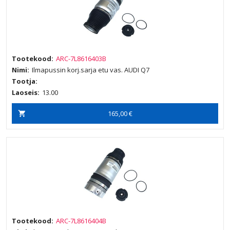
Tootekood:
ARC-7L8616403B
Nimi:
Ilmapussin korj.sarja etu vas. AUDI Q7
Tootja:
Laoseis:
13.00
165,00 €
Tootekood:
ARC-7L8616404B