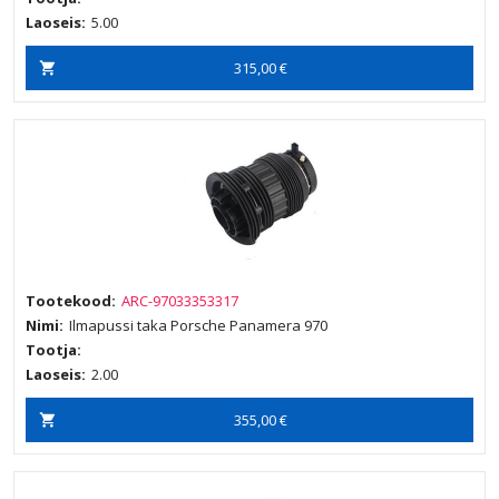
Laoseis:
5.00
315,00 €
Tootekood:
ARC-97033353317
Nimi:
Ilmapussi taka Porsche Panamera 970
Tootja:
Laoseis:
2.00
355,00 €