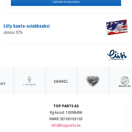
Liity kanta-asiakkaaksi
alennus 10%
TOP PARTS AS
Rg-kood: 10098496
KMKR: EE100163193
info@topparts.ee