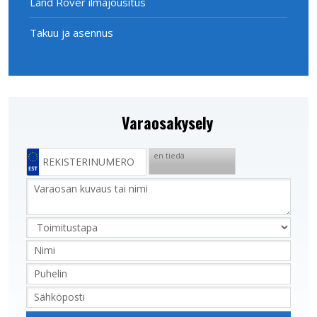
Land Rover ilmajousitus
Takuu ja asennus
Varaosakysely
en tiedä