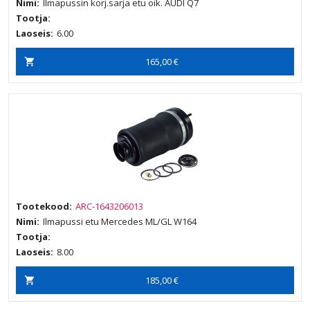
Nimi:
Ilmapussin korj.sarja etu oik. AUDI Q7
Tootja:
Laoseis:
6.00
165,00 €
Tootekood:
ARC-1643206013
Nimi:
Ilmapussi etu Mercedes ML/GL W164
Tootja:
Laoseis:
8.00
185,00 €