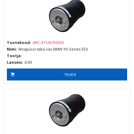
Tootekood:
ARC-37126750355
Nimi:
Ilmapussi taka vas BMW X5-Series E53
Tootja:
Laoseis:
6.00
79,00 €